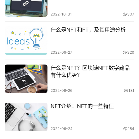
开
发
2022-10-31
307
什么是NFT和FT，及其用途分析
小
程
序
开
2022-09-27
320
发
什么是NFT？区块链NFT数字藏品
有什么优势？
网
站
2022-09-26
181
开
发
NFT介绍：NFT的一些特征
s
e
2022-09-24
184
o