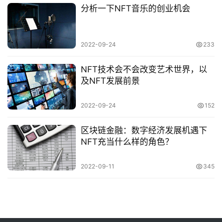
优
分析一下NFT音乐的创业机会
化
数
2022-09-24
233
字
营
NFT技术会不会改变艺术世界，以
销
及NFT发展前景
A
2022-09-24
152
P
P
区块链金融：数字经济发展机遇下
开
NFT充当什么样的角色？
发
2022-09-11
345
短
视
频