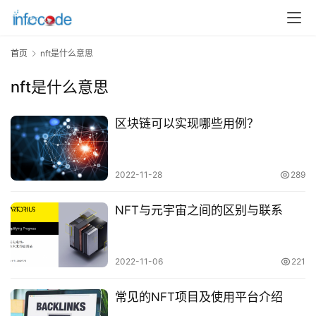
页
关
首页
nft是什么意思
于
nft是什么意思
案
例
区块链可以实现哪些用例？
服
务
2022-11-28
289
H
NFT与元宇宙之间的区别与联系
5
开
发
2022-11-06
221
微
常见的NFT项目及使用平台介绍
信