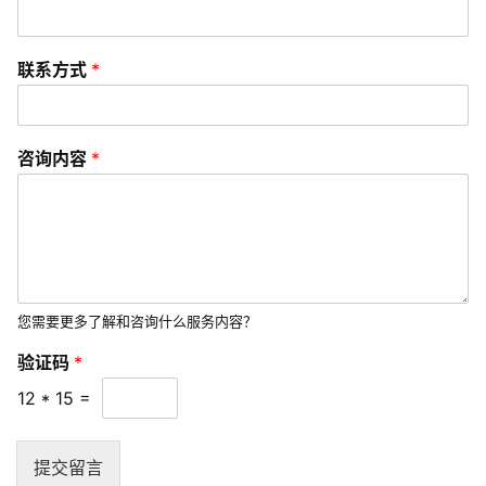
数
字
联系方式
*
营
销
咨询内容
*
A
P
P
开
发
您需要更多了解和咨询什么服务内容？
短
验证码
*
视
频
12
*
15
=
资
提交留言
讯