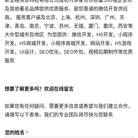
发
及其他著名品牌提供优质服务，是您靠谱的微信开发供应
商。 服务客户遍及北京、上海、杭州、深圳、广州、天
小
程
津、青岛、南京、宁波、苏州、无锡、厦门、重庆、西安等
序
大中型城市及地区 为您提供：微信开发，H5开发，小程序
开
开发，H5商城开发，小程序商城开发，网站开发，H5游戏
发
开发，UI设计，SEO优化，SEO外包，视频后期制作等优质
服务
网
站
开
发
想要了解更多吗？欢迎在线留言
s
如果您有任何疑问、需要更多信息或希望与我们建立合作，
e
请填写以下表单。我们的专业团队将尽快与您联系
o
优
您的姓名
*
化