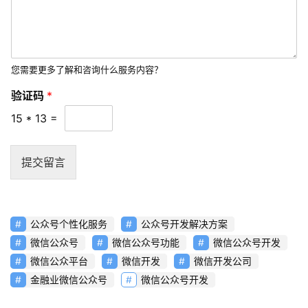
字
营
销
您需要更多了解和咨询什么服务内容？
A
P
验证码
*
P
15
*
13
=
开
发
提交留言
短
视
频
公众号个性化服务
公众号开发解决方案
微信公众号
微信公众号功能
微信公众号开发
资
微信公众平台
微信开发
微信开发公司
讯
金融业微信公众号
微信公众号开发
分
享