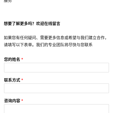
小
服务
程
序
开
想要了解更多吗？欢迎在线留言
发
如果您有任何疑问、需要更多信息或希望与我们建立合作，
网
站
请填写以下表单。我们的专业团队将尽快与您联系
开
发
您的姓名
*
s
e
联系方式
*
o
优
化
咨询内容
*
数