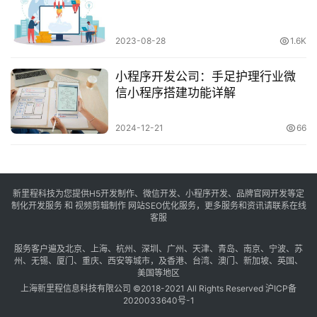
2023-08-28
1.6K
小程序开发公司：手足护理行业微
信小程序搭建功能详解
2024-12-21
66
新里程科技为您提供H5开发制作、微信开发、小程序开发、品牌官网开发等定
制化开发服务 和 视频剪辑制作 网站SEO优化服务，更多服务和资讯请联系在线
客服
服务客户遍及
北京
、
上海
、
杭州
、
深圳
、
广州
、
天津
、
青岛
、
南京
、
宁波
、
苏
州
、
无锡
、
厦门
、
重庆
、
西安
等城市，及
香港
、
台湾
、
澳门
、
新加坡
、
英国
、
美国
等地区
上海新里程信息科技有限公司 ©2018-2021 All Rights Reserved
沪ICP备
2020033640号-1