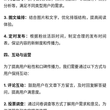
分析等，满足不同类型用户的需求。
首
3. 图文编排：
结合图片和文字，优化排版结构，提高阅读
页
体验。
关
4. 定时发布：
根据粉丝活跃时间，制定合理的发布时间
于
表，保证内容的新鲜度和传播力。
案
四、互动与运营
例
为了提高用户粘性和口碑传播力，我们需要通过以下方式与
用户保持互动：
服
务
1. 评论互动：
鼓励用户在文章下方留言，及时回复解答疑
问，提高用户满意度。
H
5
2. 投票调查：
通过问卷调查等方式了解用户需求和意见，为
开