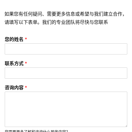
视
频
如果您有任何疑问、需要更多信息或希望与我们建立合作，
请填写以下表单。我们的专业团队将尽快与您联系
资
讯
您的姓名
*
分
享
联系方式
*
常
见
问
咨询内容
*
题
联
络
您需要更多了解和咨询什么服务内容？