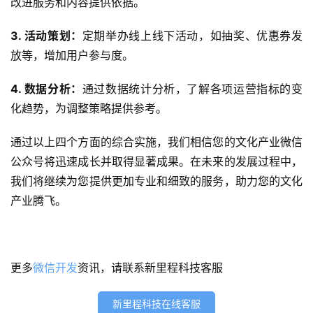
改进服务和内容提供依据。
发
3. 活动策划：
定期举办线上线下活动，如抽奖、优惠券发
微
放等，增加用户参与度。
信
开
4. 数据分析：
通过数据统计分析，了解各项运营指标的变
发
化趋势，为调整策略提供参考。
小
通过以上四个方面的综合实施，我们相信您的文化产业微信
程
公众号将迅速成长并取得显著成果。在未来的发展过程中，
序
开
我们将继续为您提供更加专业和细致的服务，助力您的文化
发
产业腾飞。
网
站
更多
微信开发
资讯，请联系新里程科技客服
开
发
新里程科技在线客服