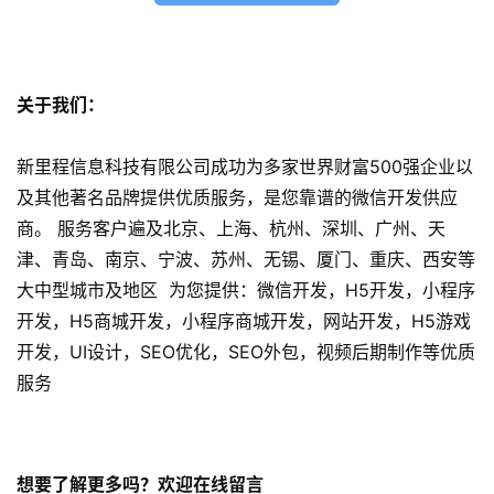
s
e
o
优
关于我们：
化
新里程信息科技有限公司成功为多家世界财富500强企业以
数
及其他著名品牌提供优质服务，是您靠谱的微信开发供应
字
商。 服务客户遍及北京、上海、杭州、深圳、广州、天
营
津、青岛、南京、宁波、苏州、无锡、厦门、重庆、西安等
销
大中型城市及地区 为您提供：微信开发，H5开发，小程序
开发，H5商城开发，小程序商城开发，网站开发，H5游戏
A
P
开发，UI设计，SEO优化，SEO外包，视频后期制作等优质
P
服务
开
发
想要了解更多吗？欢迎在线留言
短