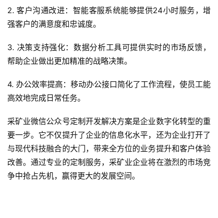
发
2. 客户沟通改进：智能客服系统能够提供24小时服务，增
强客户的满意度和忠诚度。
微
信
3. 决策支持强化：数据分析工具可提供实时的市场反馈，
开
帮助企业做出更加精准的战略决策。
发
4. 办公效率提高：移动办公接口简化了工作流程，使员工能
小
高效地完成日常任务。
程
序
采矿业微信公众号定制开发解决方案是企业数字化转型的重
开
要一步。它不仅提升了企业的信息化水平，还为企业打开了
发
与现代科技融合的大门，带来全方位的业务提升和客户体验
改善。通过专业的定制服务，采矿业企业将在激烈的市场竞
网
争中抢占先机，赢得更大的发展空间。
站
开
发