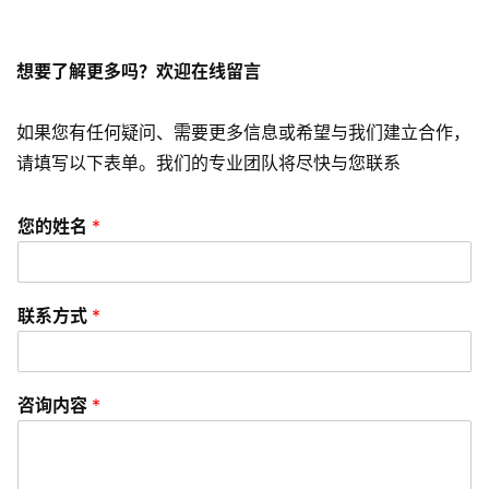
短
视
频
想要了解更多吗？欢迎在线留言
资
如果您有任何疑问、需要更多信息或希望与我们建立合作，
讯
请填写以下表单。我们的专业团队将尽快与您联系
分
享
您的姓名
*
常
见
问
联系方式
*
题
联
咨询内容
*
络