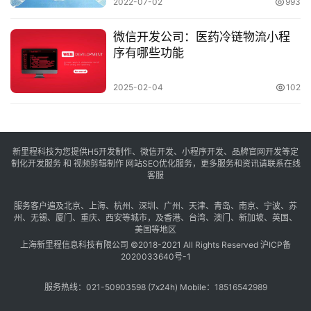
2022-07-02
993
微信开发公司：医药冷链物流小程
序有哪些功能
2025-02-04
102
新里程科技为您提供H5开发制作、微信开发、小程序开发、品牌官网开发等定
制化开发服务 和 视频剪辑制作 网站SEO优化服务，更多服务和资讯请联系在线
客服
服务客户遍及
北京
、
上海
、
杭州
、
深圳
、
广州
、
天津
、
青岛
、
南京
、
宁波
、
苏
州
、
无锡
、
厦门
、
重庆
、
西安
等城市，及
香港
、
台湾
、
澳门
、
新加坡
、
英国
、
美国
等地区
上海新里程信息科技有限公司 ©2018-2021 All Rights Reserved
沪ICP备
2020033640号-1
服务热线：021-50903598 (7x24h) Mobile：18516542989