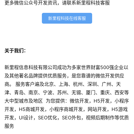
更多微信公众号开发资讯，请联系新里程科技客服
s
e
新里程科技在线客服
o
优
化
关于我们：
数
字
新里程信息科技有限公司成功为多家世界财富500强企业以
营
销
及其他著名品牌提供优质服务，是您靠谱的微信开发供应
商。 服务客户遍及北京、上海、杭州、深圳、广州、天
A
津、青岛、南京、宁波、苏州、无锡、厦门、重庆、西安等
P
大中型城市及地区 为您提供：微信开发，H5开发，小程序
P
开发，H5商城开发，小程序商城开发，网站开发，H5游戏
开
开发，UI设计，SEO优化，SEO外包，视频后期制作等优质
发
服务