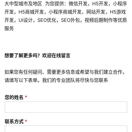
数
大中型城市及地区 为您提供：微信开发，H5开发，小程序
字
开发，H5商城开发，小程序商城开发，网站开发，H5游戏
营
开发，UI设计，SEO优化，SEO外包，视频后期制作等优质
销
服务
A
P
P
想要了解更多吗？欢迎在线留言
开
发
如果您有任何疑问、需要更多信息或希望与我们建立合作，
请填写以下表单。我们的专业团队将尽快与您联系
短
视
频
您的姓名
*
资
讯
联系方式
*
分