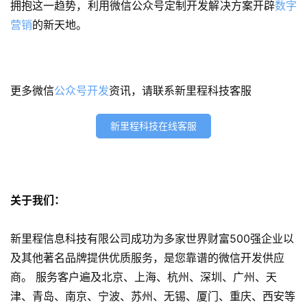
拥抱这一趋势，利用微信公众号定制开发解决方案开辟
数字
小
营销
的新天地。
程
序
开
发
更多微信
公众号开发
资讯，请联系新里程科技客服
网
新里程科技在线客服
站
开
发
关于我们：
s
e
o
新里程信息科技有限公司成功为多家世界财富500强企业以
优
及其他著名品牌提供优质服务，是您靠谱的微信开发供应
化
商。 服务客户遍及北京、上海、杭州、深圳、广州、天
津、青岛、南京、宁波、苏州、无锡、厦门、重庆、西安等