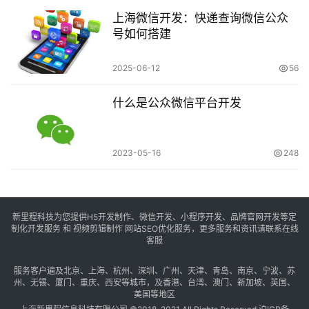
上海微信开发：快递查询微信公众
号如何搭建
2025-06-12
56
什么是公众微信平台开发
2023-05-16
248
新里程科技为您提供H5开发制作、微信开发、小程序开发、品牌官网开发等定
制化开发服务 和 视频剪辑制作 网站SEO优化服务，更多服务和资讯请联系在线
客服
服务客户遍及
北京
、
上海
、
杭州
、
深圳
、
广州
、
天津
、
青岛
、
南京
、
宁波
、
苏
州
、
无锡
、
厦门
、
重庆
、
西安
等城市，及
香港
、
台湾
、
澳门
、
新加坡
、
英国
、
美国
等地区