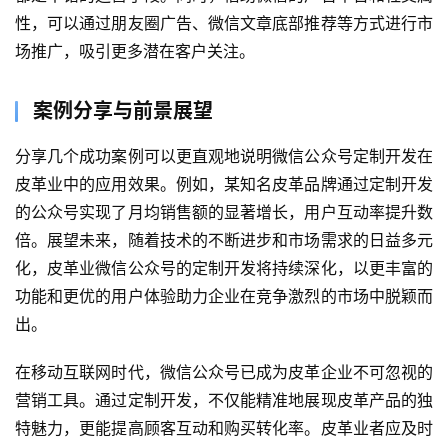
于
性，可以通过朋友圈广告、微信文章底部推荐等方式进行市
场推广，吸引更多潜在客户关注。
案
例
案例分享与前景展望
服
分享几个成功案例可以更直观地说明微信公众号定制开发在
务
皮革业中的应用效果。例如，某知名皮革品牌通过定制开发
的公众号实现了月均销售额的显著增长，用户互动率提升数
H
5
倍。展望未来，随着技术的不断进步和市场需求的日益多元
开
化，皮革业微信公众号的定制开发将持续深化，以更丰富的
发
功能和更优的用户体验助力企业在竞争激烈的市场中脱颖而
出。
微
信
在移动互联网时代，微信公众号已成为皮革企业不可忽视的
开
营销工具。通过定制开发，不仅能精准地展现皮革产品的独
发
特魅力，更能提高顾客互动和购买转化率。皮革业者应及时