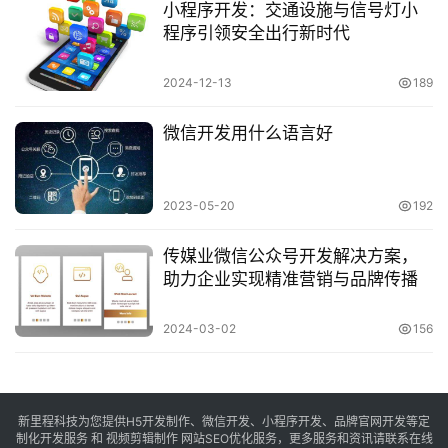
小程序开发：交通设施与信号灯小
程序引领安全出行新时代
2024-12-13
189
微信开发用什么语言好
2023-05-20
192
传媒业微信公众号开发解决方案，
助力企业实现精准营销与品牌传播
2024-03-02
156
新里程科技为您提供H5开发制作、微信开发、小程序开发、品牌官网开发等定
制化开发服务 和 视频剪辑制作 网站SEO优化服务，更多服务和资讯请联系在线