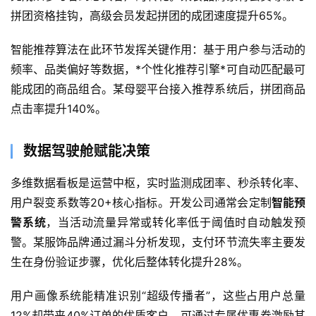
拼团资格挂钩，高级会员发起拼团的成团速度提升65%。
关
于
智能推荐算法在此环节发挥关键作用：基于用户参与活动的
频率、品类偏好等数据，*个性化推荐引擎*可自动匹配最可
案
能成团的商品组合。某母婴平台接入推荐系统后，拼团商品
例
点击率提升140%。
服
数据驾驶舱赋能决策
务
多维数据看板是运营中枢，实时监测成团率、秒杀转化率、
H
用户裂变系数等20+核心指标。开发公司通常会定制
智能预
5
警系统
，当活动流量异常或转化率低于阈值时自动触发预
开
发
警。某服饰品牌通过漏斗分析发现，支付环节流失率主要发
生在身份验证步骤，优化后整体转化提升28%。
微
用户画像系统能精准识别“超级传播者”，这些占用户总量
信
开
12%却带来40%订单的优质客户，可通过专属优惠券激励其