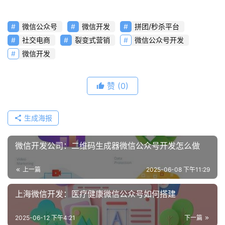
微信公众号
微信开发
拼团/秒杀平台
社交电商
裂变式营销
微信公众号开发
微信开发
赞
(0)
生成海报
微信开发公司：二维码生成器微信公众号开发怎么做
上一篇
2025-06-08 下午11:29
上海微信开发：医疗健康微信公众号如何搭建
2025-06-12 下午4:21
下一篇