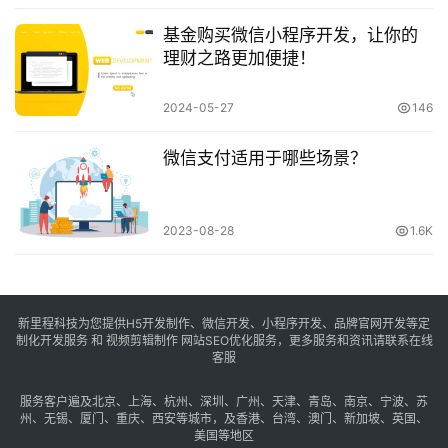
基金购买微信小程序开发，让你的
理财之路更加便捷！
2024-05-27
146
微信支付适用于哪些场景？
2023-08-28
1.6K
新里程科技为您提供H5开发制作、微信开发、小程序开发、品牌官网开发等定
制化开发服务 和 视频剪辑制作 网站SEO优化服务，更多服务和资讯请联系在线
客服
服务客户遍及
北京
、
上海
、
杭州
、
深圳
、
广州
、
天津
、
青岛
、
南京
、
宁波
、
苏
州
、
无锡
、
厦门
、
重庆
、
西安
等城市，及
香港
、
台湾
、
澳门
、
新加坡
、
英国
、
美国
等地区