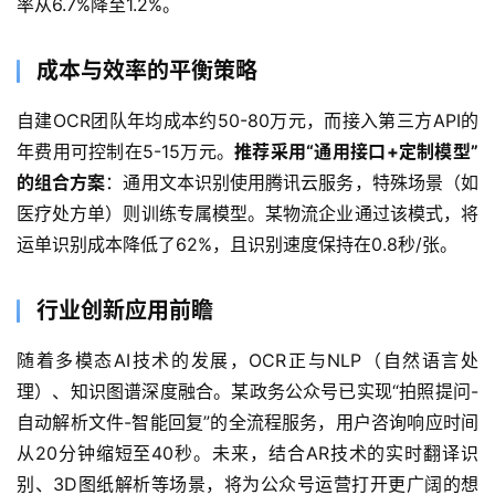
率从6.7%降至1.2%。
5
开
成本与效率的平衡策略
发
自建OCR团队年均成本约50-80万元，而接入第三方API的
微
年费用可控制在5-15万元。
推荐采用“通用接口+定制模型”
信
的组合方案
：通用文本识别使用腾讯云服务，特殊场景（如
开
医疗处方单）则训练专属模型。某物流企业通过该模式，将
发
运单识别成本降低了62%，且识别速度保持在0.8秒/张。
小
程
行业创新应用前瞻
序
开
随着多模态AI技术的发展，OCR正与NLP（自然语言处
发
理）、知识图谱深度融合。某政务公众号已实现“拍照提问-
自动解析文件-智能回复”的全流程服务，用户咨询响应时间
网
从20分钟缩短至40秒。未来，结合AR技术的实时翻译识
站
别、3D图纸解析等场景，将为公众号运营打开更广阔的想