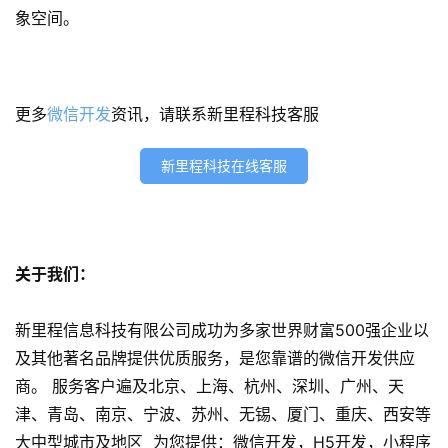
开
象空间。
发
s
e
更多
微信开发
资讯，请联系新里程科技客服
o
优
新里程科技在线客服
化
数
字
关于我们：
营
销
新里程信息科技有限公司成功为多家世界财富500强企业以
A
及其他著名品牌提供优质服务，是您靠谱的微信开发供应
P
商。 服务客户遍及北京、上海、杭州、深圳、广州、天
P
津、青岛、南京、宁波、苏州、无锡、厦门、重庆、西安等
开
大中型城市及地区 为您提供：微信开发，H5开发，小程序