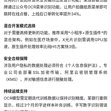
优秀的开发团队会从业务痛点出发设计功能。某连锁餐饮品
牌通过公众号OCR菜单识别功能，让用户拍摄纸质菜单即可
跳转在线点餐，上线后订单转化率提升34%。
混合开发模式选择
首
对于需要高频更新的功能，推荐采用*小程序+原生插件*的
页
混合架构。例如在医疗场景中，X光片识别需调用GPU加
速，原生插件处理效率比纯H5方案快3倍。
关
于
安全合规保障
涉及用户隐私的数据处理必须符合《个人信息保护法》。专
案
业公司会部署SSL加密传输、阿里云密钥管理系统
例
（KMS），并对敏感信息进行脱敏处理。
服
持续运维支持
务
OCR模型需定期迭代训练数据以保持识别精度。某银行案例
显示，经过3个月的字迹样本补充训练，手写数字识别错误
H