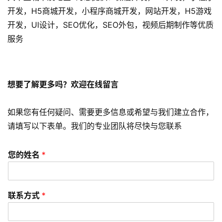
发
开发，H5商城开发，小程序商城开发，网站开发，H5游戏
开发，UI设计，SEO优化，SEO外包，视频后期制作等优质
短
服务
视
频
资
想要了解更多吗？欢迎在线留言
讯
分
如果您有任何疑问、需要更多信息或希望与我们建立合作，
享
请填写以下表单。我们的专业团队将尽快与您联系
常
您的姓名
*
见
问
题
联系方式
*
联
络