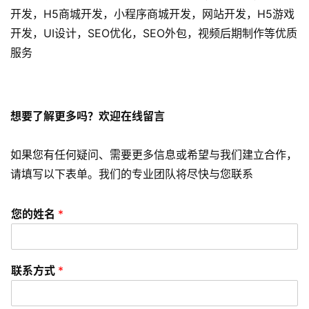
开发，H5商城开发，小程序商城开发，网站开发，H5游戏
短
开发，UI设计，SEO优化，SEO外包，视频后期制作等优质
视
服务
频
资
想要了解更多吗？欢迎在线留言
讯
分
享
如果您有任何疑问、需要更多信息或希望与我们建立合作，
请填写以下表单。我们的专业团队将尽快与您联系
常
见
您的姓名
*
问
题
联系方式
*
联
络