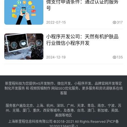
微支付申请条件：通过认证的服务
号
2022-07-15
317
小程序开发公司：天然有机护肤品
行业微信小程序开发
2024-12-19
135
新里程科技为您提供H5开发制作、微信开发、小程序开发、品牌官网开发等定
制化开发服务 和 视频剪辑制作 网站SEO优化服务，更多服务和资讯请联系在线
客服
服务客户遍及
北京
、
上海
、
杭州
、
深圳
、
广州
、
天津
、
青岛
、
南京
、
宁波
、
苏
州
、
无锡
、
厦门
、
重庆
、
西安
等城市，及
香港
、
台湾
、
澳门
、
新加坡
、
英国
、
美国
等地区
上海新里程信息科技有限公司 ©2018-2021 All Rights Reserved
沪ICP备
2020033640号-1