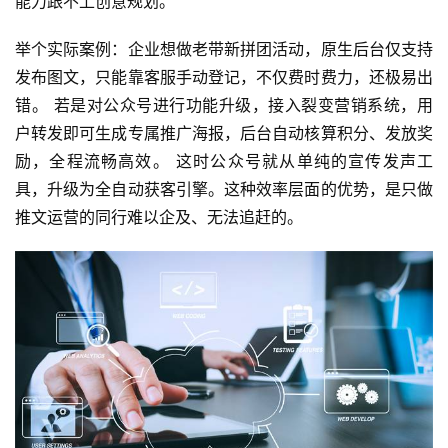
能力跟不上创意规划。
举个实际案例：企业想做老带新拼团活动，原生后台仅支持
发布图文，只能靠客服手动登记，不仅费时费力，还极易出
错。 若是对公众号进行功能升级，接入裂变营销系统，用
首
户转发即可生成专属推广海报，后台自动核算积分、发放奖
页
励，全程流畅高效。 这时公众号就从单纯的宣传发声工
具，升级为全自动获客引擎。这种效率层面的优势，是只做
关
于
推文运营的同行难以企及、无法追赶的。
案
例
服
务
H