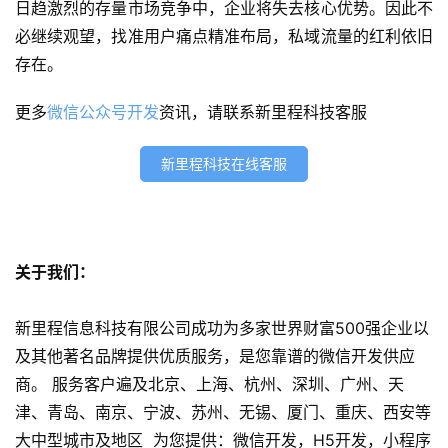
日趋激烈的存量市场竞争中，企业将失去核心优势。因此不
发
必继续观望，找准用户痛点精准布局，私域流量的红利依旧
存在。
s
e
更多
微信公众号开发
资讯，请联系新里程科技客服
o
优
化
新里程科技在线客服
数
字
营
关于我们：
销
新里程信息科技有限公司成功为多家世界财富500强企业以
A
及其他著名品牌提供优质服务，是您靠谱的微信开发供应
P
商。 服务客户遍及北京、上海、杭州、深圳、广州、天
P
津、青岛、南京、宁波、苏州、无锡、厦门、重庆、西安等
开
发
大中型城市及地区 为您提供：微信开发，H5开发，小程序