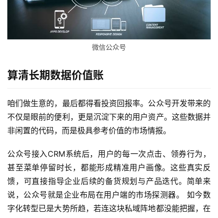
5
开
发
微信公众号
微
信
算清长期数据价值账
开
发
咱们做生意的，最后都得看投资回报率。公众号开发带来的
小
不仅是眼前的便利，更是沉淀下来的用户资产。这些数据并
程
非闲置的代码，而是极具参考价值的市场情报。
序
开
公众号接入CRM系统后，用户的每一次点击、领券行为，
发
甚至菜单停留时长，都能形成精准用户画像。这些真实反
馈，可直接指导企业后续的备货规划与产品迭代。简单来
网
说，公众号就是企业布局在用户端的市场探测器。 如今数
站
字化转型已是大势所趋，若连这块私域阵地都没能把握，在
开