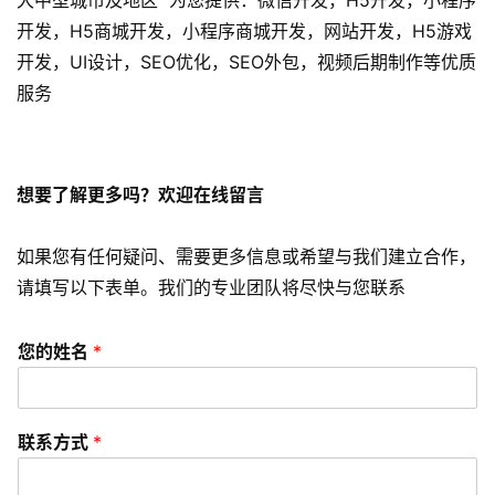
大中型城市及地区 为您提供：微信开发，H5开发，小程序
字
开发，H5商城开发，小程序商城开发，网站开发，H5游戏
营
开发，UI设计，SEO优化，SEO外包，视频后期制作等优质
销
服务
A
P
P
想要了解更多吗？欢迎在线留言
开
发
如果您有任何疑问、需要更多信息或希望与我们建立合作，
请填写以下表单。我们的专业团队将尽快与您联系
短
视
您的姓名
*
频
资
联系方式
*
讯
分