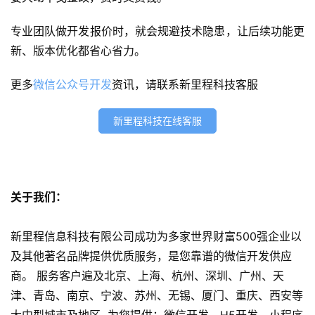
小
程
专业团队做开发报价时，就会规避技术隐患，让后续功能更
序
新、版本优化都省心省力。
开
发
更多
微信公众号开发
资讯，请联系新里程科技客服
网
新里程科技在线客服
站
开
发
关于我们：
s
e
新里程信息科技有限公司成功为多家世界财富500强企业以
o
及其他著名品牌提供优质服务，是您靠谱的微信开发供应
优
化
商。 服务客户遍及北京、上海、杭州、深圳、广州、天
津、青岛、南京、宁波、苏州、无锡、厦门、重庆、西安等
数