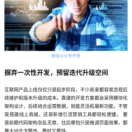
案
例
服
务
微信公众号开发
H
5
摒弃一次性开发，预留迭代升级空间
开
发
互联网产品上线仅仅只是起步阶段，不少商家都容易忽视后
续维护和版本升级的成本。靠谱的开发方案都会采用模块化
微
信
架构设计，后续结合运营数据，就能灵活拓展新功能，不管
开
是搭建线上商城，还是新增引流营销工具都轻松便捷。 要
发
是前期代码架构杂乱无章，往后哪怕只是微调页面效果，都
要大动干戈整改，费时又费钱。