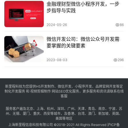
金融理财型微信小程序开发，一步
步指导与实践
2024-05-26
86
微信开发公司：微信公众号开发需
要掌握的关键要素
2023-08-03
296
新里程科技为您提供H5开发制作、微信开发、小程序开发、品牌官网开发等定
制化开发服务 和 视频剪辑制作 网站SEO优化服务，更多服务和资讯请联系在线
客服
服务客户遍及
北京
、
上海
、
杭州
、
深圳
、
广州
、
天津
、
青岛
、
南京
、
宁波
、
苏
州
、
无锡
、
厦门
、
重庆
、
西安
等城市，及
香港
、
台湾
、
澳门
、
新加坡
、
英国
、
美国
等地区
上海新里程信息科技有限公司 ©2018-2021 All Rights Reserved
沪ICP备