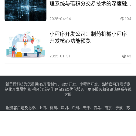
理系统与碳积分交易技术的深度融
合
2025-04-14
104
小程序开发公司：制药机械小程序
开发核心功能预览
2025-01-31
43
新里程科技为您提供H5开发制作、微信开发、小程序开发、品牌官网开发等定
制化开发服务 和 视频剪辑制作 网站SEO优化服务，更多服务和资讯请联系在线
客服
服务客户遍及
北京
、
上海
、
杭州
、
深圳
、
广州
、
天津
、
青岛
、
南京
、
宁波
、
苏
州
、
无锡
、
厦门
、
重庆
、
西安
等城市，及
香港
、
台湾
、
澳门
、
新加坡
、
英国
、
美国
等地区
上海新里程信息科技有限公司 ©2018-2021 All Rights Reserved
沪ICP备
2020033640号-1