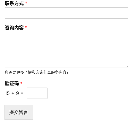
联系方式
*
问
题
联
咨询内容
*
络
您需要更多了解和咨询什么服务内容？
验证码
*
15
+
9
=
提交留言