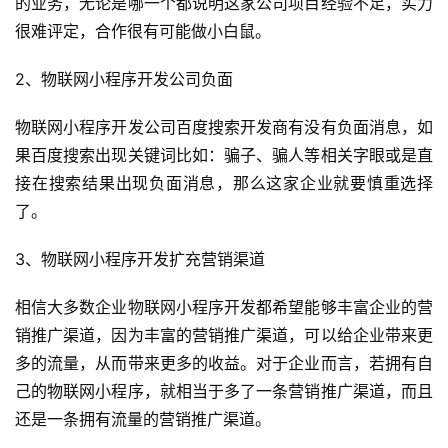
的业务，无论是哪一个都说明这家公司项目经验不足，实力
很难评定，合作很有可能做小白鼠。
服
务
2、物联网小程序开发公司负面
H
物联网小程序开发公司百度搜索开发商有没有负面消息，如
5
果百度搜索出现关键词比如：骗子、骗人等相关字眼或是直
开
接在搜索结果出现负面消息，那么这家企业就要慎重选择
发
了。
微
3、物联网小程序开发扩充营销渠道
信
开
相信大多数企业物联网小程序开发都希望能够丰富企业的营
发
销推广渠道，因为丰富的营销推广渠道，可以给企业带来更
多的流量，从而带来更多的收益。对于企业而言，若拥有自
小
己的物联网小程序，就相当于多了一条营销推广渠道，而且
程
还是一条拥有流量的营销推广渠道。
序
开