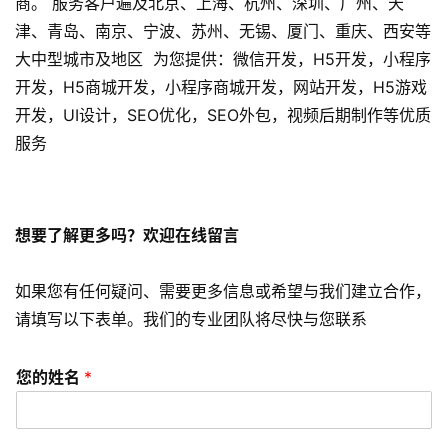
商。 服务客户遍及北京、上海、杭州、深圳、广州、天
津、青岛、南京、宁波、苏州、无锡、厦门、重庆、西安等
A
P
大中型城市及地区 为您提供：微信开发，H5开发，小程序
P
开发，H5商城开发，小程序商城开发，网站开发，H5游戏
开
开发，UI设计，SEO优化，SEO外包，视频后期制作等优质
发
服务
短
视
频
想要了解更多吗？欢迎在线留言
资
如果您有任何疑问、需要更多信息或希望与我们建立合作，
讯
请填写以下表单。我们的专业团队将尽快与您联系
分
享
您的姓名
*
常
见