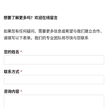
s
e
o
想要了解更多吗？欢迎在线留言
优
化
如果您有任何疑问、需要更多信息或希望与我们建立合作，
数
请填写以下表单。我们的专业团队将尽快与您联系
字
营
您的姓名
*
销
A
联系方式
*
P
P
开
发
咨询内容
*
短