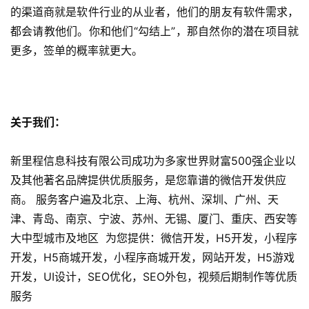
的渠道商就是软件行业的从业者，他们的朋友有软件需求，
都会请教他们。你和他们“勾结上”，那自然你的潜在项目就
微
信
更多，签单的概率就更大。
开
发
小
关于我们：
程
序
新里程信息科技有限公司成功为多家世界财富500强企业以
开
及其他著名品牌提供优质服务，是您靠谱的微信开发供应
发
商。 服务客户遍及北京、上海、杭州、深圳、广州、天
津、青岛、南京、宁波、苏州、无锡、厦门、重庆、西安等
网
大中型城市及地区 为您提供：微信开发，H5开发，小程序
站
开
开发，H5商城开发，小程序商城开发，网站开发，H5游戏
发
开发，UI设计，SEO优化，SEO外包，视频后期制作等优质
服务