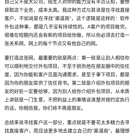
自己又不是大公司，陌生人对你的能力没有半点认知，要想
获取这个业务，成本太高。我这种方式与其说是在寻找直接
首
客户，不如说是在寻找“渠道商”，这个逻辑是这样的：软件
页
外包这种事，都是几乎没有持续性的。A客户的项目做完，
很难在短期内还会有新的项目给你做，所以你必须去打造一
关
张关系网，网上的每个节点又有他自己的网。
于
要打造这张网，最重要的就是两点：第一就是让别人相信你
案
可以顺利地交付外包项目，不至于损伤他在朋友圈中的信任
例
度，因为你能和客户见面沟通需求，甚至于拿下项目，都是
因为你的朋友提供了信任背书。第二就是介绍外包项目的朋
服
友的好处一定要给够，因为别人给你介绍外包项目，从本质
务
上讲就是一门生意，不把利益上的事情谈清楚并按约定执行
的话，你相信我，你们将不再是朋友。
H
5
总结来说寻找客户这一部分，重点就是不要花太多精力去寻
开
找直接客户，而应该更多地去建立自己的“渠道商”，最理想
发