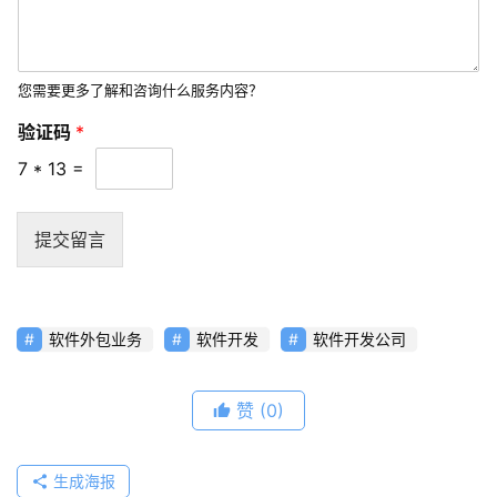
视
频
您需要更多了解和咨询什么服务内容？
资
讯
验证码
*
分
7
*
13
=
享
常
提交留言
见
问
题
软件外包业务
软件开发
软件开发公司
联
络
赞
(0)
生成海报