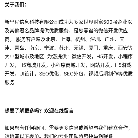
关于我们：
网
站
新里程信息科技有限公司成功为多家世界财富500强企业以
开
及其他著名品牌提供优质服务，是您靠谱的微信开发供应
发
商。 服务客户遍及北京、上海、杭州、深圳、广州、天
津、青岛、南京、宁波、苏州、无锡、厦门、重庆、西安等
s
大中型城市及地区 为您提供：微信开发，H5开发，小程序
e
o
开发，H5商城开发，小程序商城开发，网站开发，H5游戏
优
开发，UI设计，SEO优化，SEO外包，视频后期制作等优质
化
服务
数
字
想要了解更多吗？欢迎在线留言
营
销
如果您有任何疑问、需要更多信息或希望与我们建立合作，
A
请填写以下表单。我们的专业团队将尽快与您联系