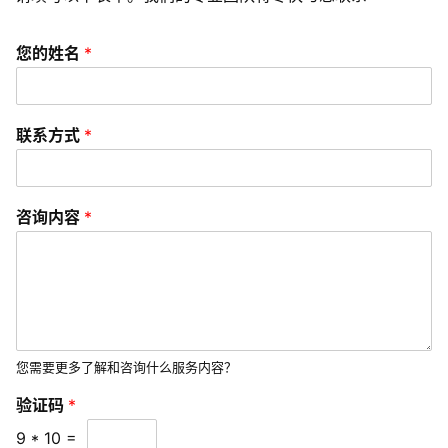
P
P
您的姓名
*
开
发
联系方式
*
短
视
频
咨询内容
*
资
讯
分
享
您需要更多了解和咨询什么服务内容？
常
见
验证码
*
问
9
*
10
=
题