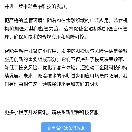
开
并进一步推动金融科技的发展。
发
更严格的监管环境
：随着AI在金融领域的广泛应用，监管机
网
构将加强对其的监管力度。这将促使金融机构加强自律管
站
理，确保AI技术的合规应用和风险可控。
开
发
智能金融行业微信小程序开发中的AI投顾与风险评估是金融
服务创新的重要组成部分。它们不仅提升了投资决策效率、
s
降低了投资风险、优化了客户体验，还推动了金融科技的持
e
续发展。未来，随着技术的不断进步和应用场景的拓展，我
o
优
们有理由相信这一领域将迎来更加美好的明天。
化
数
更多小程序开发资讯，请联系新里程科技客服
字
营
新里程科技在线客服
销