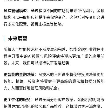
风险管理模型
：通过模拟不同的市场情景来评估风险，金融
服
机构可以采取相应的措施来保护资产。这包括对投资组合进
务
行多元化配置、设置止损点等策略。
H
5
未来展望
开
发
随着人工智能技术的不断发展和完善，智能金融行业微信小
程序开发中的AI投顾与风险评估将迎来更加广阔的应用前
微
景。未来，我们可以期待以下发展趋势：
信
开
更智能的金融决策
：AI技术的不断进步将使得投资决策更加
发
智能、精确。投资者将受益于更高级的算法和数据分析能
力，从而更好地管理风险和机会。
小
程
更个性化的服务
：通过全面分析客户数据，金融机构将能够
序
提供更加定制化的服务和产品推荐。这将增强客户满意度，