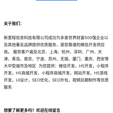
A
P
P
关于我们：
开
发
新里程信息科技有限公司成功为多家世界财富500强企业以
及其他著名品牌提供优质服务，是您靠谱的微信开发供应
短
商。 服务客户遍及北京、上海、杭州、深圳、广州、天
视
津、青岛、南京、宁波、苏州、无锡、厦门、重庆、西安等
频
大中型城市及地区 为您提供：微信开发，H5开发，小程序
开发，H5商城开发，小程序商城开发，网站开发，H5游戏
资
开发，UI设计，SEO优化，SEO外包，视频后期制作等优质
讯
分
服务
享
常
想要了解更多吗？欢迎在线留言
见