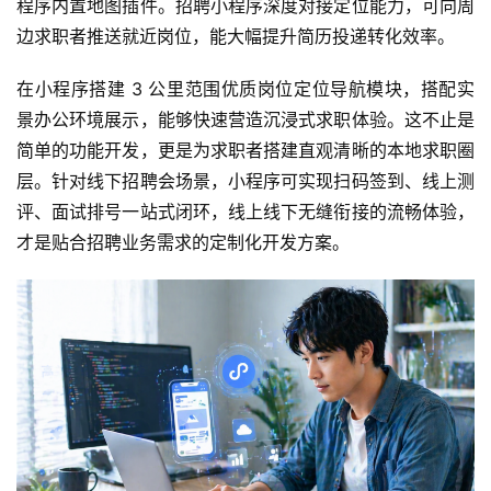
程序内置地图插件。招聘小程序深度对接定位能力，可向周
边求职者推送就近岗位，能大幅提升简历投递转化效率。
在小程序搭建 3 公里范围优质岗位定位导航模块，搭配实
景办公环境展示，能够快速营造沉浸式求职体验。这不止是
简单的功能开发，更是为求职者搭建直观清晰的本地求职圈
层。针对线下招聘会场景，小程序可实现扫码签到、线上测
评、面试排号一站式闭环，线上线下无缝衔接的流畅体验，
首
页
才是贴合招聘业务需求的定制化开发方案。
关
于
案
例
服