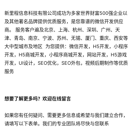
P
P
新里程信息科技有限公司成功为多家世界财富500强企业以
开
及其他著名品牌提供优质服务，是您靠谱的微信开发供应
发
商。 服务客户遍及北京、上海、杭州、深圳、广州、天
津、青岛、南京、宁波、苏州、无锡、厦门、重庆、西安等
短
视
大中型城市及地区 为您提供：微信开发，H5开发，小程序
频
开发，H5商城开发，小程序商城开发，网站开发，H5游戏
开发，UI设计，SEO优化，SEO外包，视频后期制作等优质
资
服务
讯
分
享
想要了解更多吗？欢迎在线留言
常
见
如果您有任何疑问、需要更多信息或希望与我们建立合作，
问
请填写以下表单。我们的专业团队将尽快与您联系
题