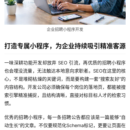
务
H
5
企业招聘小程序开发
开
发
打造专属小程序，为企业持续吸引精准客源
微
信
一味深耕功能开发却放弃 SEO 引流，再优质的招聘小程序
开
也会埋没流量，无法触达本地意向求职者。SEO在这里的核
发
心，不是堆砌枯燥的关键词，而是要构建一套“搜索友好”的
内容结构。开发公司必须确保每个岗位的落地页，都能被搜
小
索引擎精准捕捉，且结构清晰，直接对标目标人才的检索习
程
惯。
序
开
优秀的招聘小程序，每一条招聘公告都应该是一篇能够“自
发
动生长”的文章。不仅要规范化Schema标记，更要让页面在