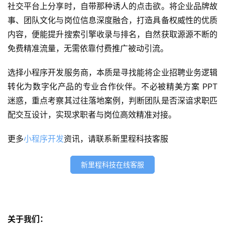
社交平台上分享时，自带那种诱人的点击欲。将企业品牌故
网
事、团队文化与岗位信息深度融合，打造具备权威性的优质
站
内容，便能提升搜索引擎收录与排名，自然获取源源不断的
开
发
免费精准流量，无需依靠付费推广被动引流。
选择小程序开发服务商，本质是寻找能将企业招聘业务逻辑
s
e
转化为数字化产品的专业合作伙伴。不必被精美方案 PPT 
o
迷惑，重点考察其过往落地案例，判断团队是否深谙求职匹
优
配交互设计，实现求职者与岗位高效精准对接。
化
更多
小程序开发
资讯，请联系新里程科技客服
数
字
新里程科技在线客服
营
销
A
关于我们：