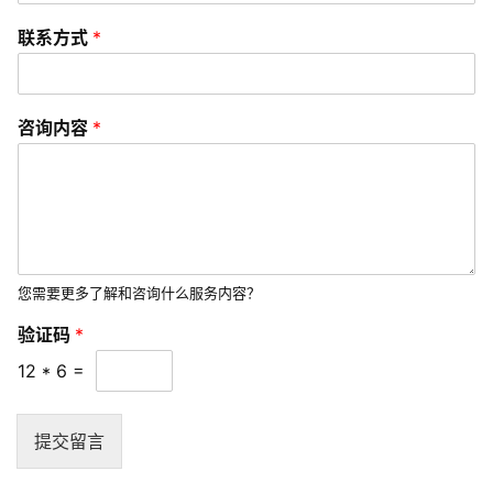
开
联系方式
*
发
s
咨询内容
*
e
o
优
化
数
您需要更多了解和咨询什么服务内容？
字
营
验证码
*
销
12
*
6
=
A
P
提交留言
P
开