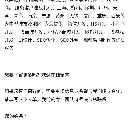
H
商。 服务客户遍及北京、上海、杭州、深圳、广州、天
5
津、青岛、南京、宁波、苏州、无锡、厦门、重庆、西安等
开
大中型城市及地区 为您提供：微信开发，H5开发，小程序
发
开发，H5商城开发，小程序商城开发，网站开发，H5游戏
开发，UI设计，SEO优化，SEO外包，视频后期制作等优质
微
信
服务
开
发
想要了解更多吗？欢迎在线留言
小
程
如果您有任何疑问、需要更多信息或希望与我们建立合作，
序
开
请填写以下表单。我们的专业团队将尽快与您联系
发
您的姓名
*
网
站