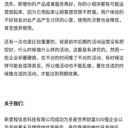
流失，即便你的产品或者服务再好，你的小程序都有可能运
营部起来，因为它用起来让顾客感觉很不舒服。用户体验的
不好就会对此产品产生讨厌的心里，使用的次数也会降低，
甚至放弃使用。
首
还有一点也是比较重要的，就是前中后期的活动运营没有把
页
控好，什么时候做什么样的活动，这都是有讲究的，然而一
些企业却要硬搞，在不对的时间推了不对的活动，有时候这
关
样可能会适得其反。所以做活动也不能乱做，要在合适的时
于
候推合适的活动，才能达到预期效果。
案
例
关于我们：
服
务
新里程信息科技有限公司成功为多家世界财富500强企业以
及其他著名品牌提供优质服务，是您靠谱的微信开发供应