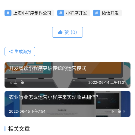
发
上海小程序制作公司
小程序开发
微信开发
短
视
赞
(0)
频
生成海报
资
讯
开发餐饮小程序突破传统的运营模式
分
享
上一篇
2022-06-14 上午11:21
常
农业行业怎么运营小程序来实现收益翻倍？
见
问
2022-06-15 下午7:54
下一篇
题
相关文章
联