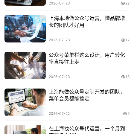
2026-07-23
22
数
字
上海本地做公众号运营，懂品牌增
营
长的团队才好用
销
2026-07-23
12
A
P
公众号菜单栏这么设计，用户转化
P
率直接往上走
开
发
2026-07-23
18
短
上海能做公众号定制开发的团队，
视
菜单会员都能搞定
频
2026-07-22
9
资
讯
在上海找公众号代运营，一个月到
分