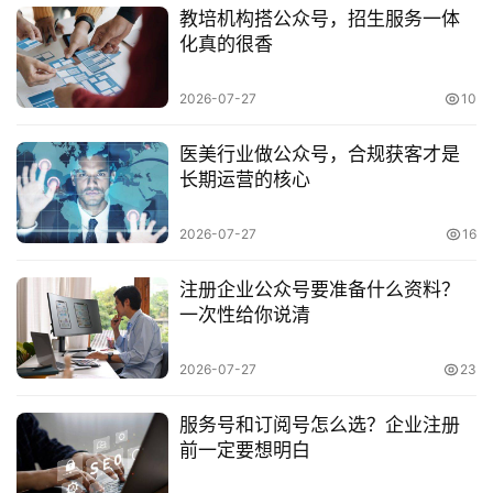
教培机构搭公众号，招生服务一体
小
化真的很香
程
序
2026-07-27
10
开
发
医美行业做公众号，合规获客才是
长期运营的核心
网
站
2026-07-27
16
开
发
注册企业公众号要准备什么资料？
一次性给你说清
s
e
2026-07-27
23
o
优
服务号和订阅号怎么选？企业注册
化
前一定要想明白