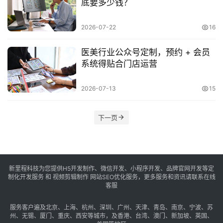
底要多少钱？
享
2026-07-22
16
常
见
医美行业公众号定制，预约 + 会员
问
系统得贴合门店运营
题
2026-07-13
15
联
络
下一页
新里程科技为您提供H5开发制作、微信开发、小程序开发、品牌官网开发等定
制化开发服务 和 视频剪辑制作 网站SEO优化服务，更多服务和资讯请联系在线
客服
服务客户遍及
北京
、
上海
、
杭州
、
深圳
、
广州
、
天津
、
青岛
、
南京
、
宁波
、
苏
州
、
无锡
、
厦门
、
重庆
、
西安
等城市，及
香港
、
台湾
、
澳门
、
新加坡
、
英国
、