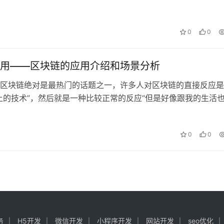
： 证券记账 美国occ期权清结…
0
0
用——区块链的应用介绍和场景分析
区块链绝对是最热门的话题之一，许多人对区块链的直接反应是
上的技术”，然后就是一种比较正常的反应“但是好像跟我的生活
的关系”。这种想法对于不接触相关…
0
0
务
H5开发
微信开发
小程序开发
网站开发
seo优化