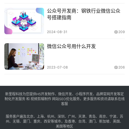
公众号开发商：钢铁行业微信公众
号搭建指南
2024-08-31
209
微信公众号用什么开发
2023-07-08
206
新里程科技为您提供H5开发制作、微信开发、小程序开发、品牌官网开发等定
制化开发服务 和 视频剪辑制作 网站SEO优化服务，更多服务和资讯请联系在线
客服
服务客户遍及
北京
、
上海
、
杭州
、
深圳
、
广州
、
天津
、
青岛
、
南京
、
宁波
、
苏
州
、
无锡
、
厦门
、
重庆
、
西安
等城市，及
香港
、
台湾
、
澳门
、
新加坡
、
英国
、
美国
等地区