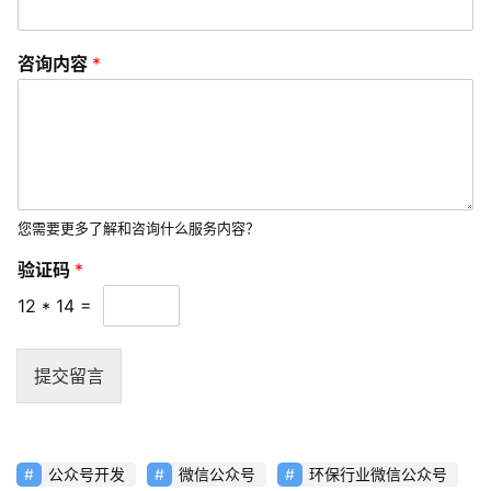
发
咨询内容
*
短
视
频
资
讯
您需要更多了解和咨询什么服务内容？
分
享
验证码
*
12
*
14
=
常
见
问
提交留言
题
联
公众号开发
微信公众号
环保行业微信公众号
络