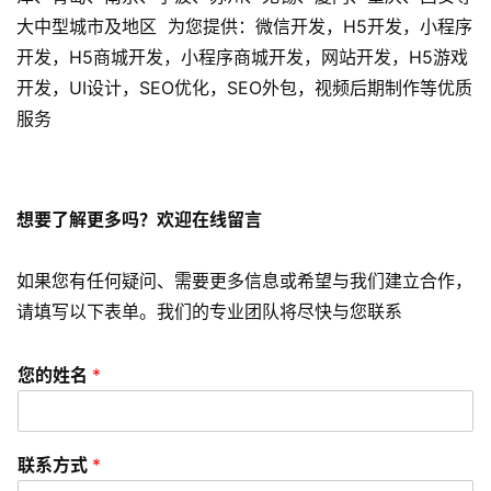
开
大中型城市及地区 为您提供：微信开发，H5开发，小程序
发
开发，H5商城开发，小程序商城开发，网站开发，H5游戏
开发，UI设计，SEO优化，SEO外包，视频后期制作等优质
s
e
服务
o
优
化
想要了解更多吗？欢迎在线留言
数
如果您有任何疑问、需要更多信息或希望与我们建立合作，
字
营
请填写以下表单。我们的专业团队将尽快与您联系
销
您的姓名
*
A
P
P
联系方式
*
开