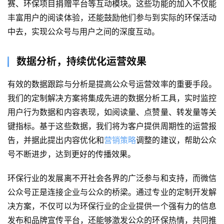
赛、环保项目捐赠平台等互动模块。这些功能的加入不仅能
丰富用户的阅读体验，还能鼓励他们参与到实际的环保活动
中去，实现公众号与用户之间的深度互动。
数据分析，持续优化运营效果
首
页
有效的数据跟踪与分析是提高公众号运营效率的重要手段。
我们的定制解决方案将集成先进的数据分析工具，实时监控
关
用户行为数据和内容表现，如阅读量、点赞量、转发量等关
于
键指标。基于这些数据，我们将为客户提供周期性的运营报
告，并据此提出内容优化和
营销策略
调整的建议，帮助公众
案
号不断进步，达到更好的传播效果。
例
环保行业的发展离不开社会各界的广泛参与和支持，而微信
服
公众号正是连接企业与公众的桥梁。通过专业的定制开发解
务
决方案，不仅可以为环保行业的企业提供一个强有力的信息
发布和品牌宣传平台，还能够激发公众的环保热情，共同推
H