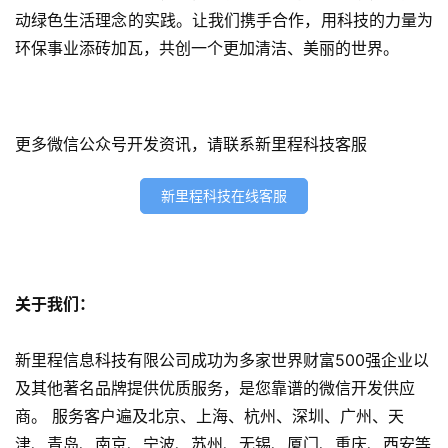
动绿色生活理念的实践。让我们携手合作，用科技的力量为
5
开
环保事业添砖加瓦，共创一个更加清洁、美丽的世界。
发
微
更多微信公众号开发资讯，请联系新里程科技客服
信
开
发
新里程科技在线客服
小
程
序
关于我们：
开
发
新里程信息科技有限公司成功为多家世界财富500强企业以
及其他著名品牌提供优质服务，是您靠谱的微信开发供应
网
商。 服务客户遍及北京、上海、杭州、深圳、广州、天
站
津、青岛、南京、宁波、苏州、无锡、厦门、重庆、西安等