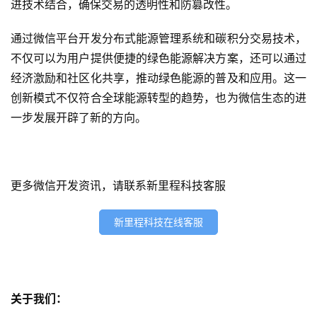
进技术结合，确保交易的透明性和防篡改性。
网
站
通过微信平台开发分布式能源管理系统和碳积分交易技术，
开
不仅可以为用户提供便捷的绿色能源解决方案，还可以通过
发
经济激励和社区化共享，推动绿色能源的普及和应用。这一
创新模式不仅符合全球能源转型的趋势，也为微信生态的进
s
一步发展开辟了新的方向。
e
o
优
化
更多微信开发资讯，请联系新里程科技客服
数
新里程科技在线客服
字
营
销
关于我们：
A