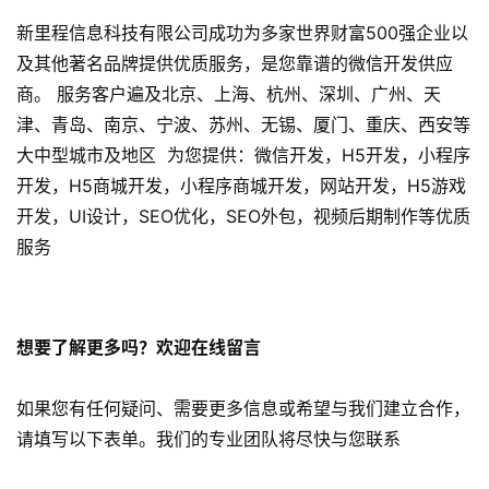
P
新里程信息科技有限公司成功为多家世界财富500强企业以
P
开
及其他著名品牌提供优质服务，是您靠谱的微信开发供应
发
商。 服务客户遍及北京、上海、杭州、深圳、广州、天
津、青岛、南京、宁波、苏州、无锡、厦门、重庆、西安等
短
大中型城市及地区 为您提供：微信开发，H5开发，小程序
视
开发，H5商城开发，小程序商城开发，网站开发，H5游戏
频
开发，UI设计，SEO优化，SEO外包，视频后期制作等优质
服务
资
讯
分
享
想要了解更多吗？欢迎在线留言
常
如果您有任何疑问、需要更多信息或希望与我们建立合作，
见
请填写以下表单。我们的专业团队将尽快与您联系
问
题