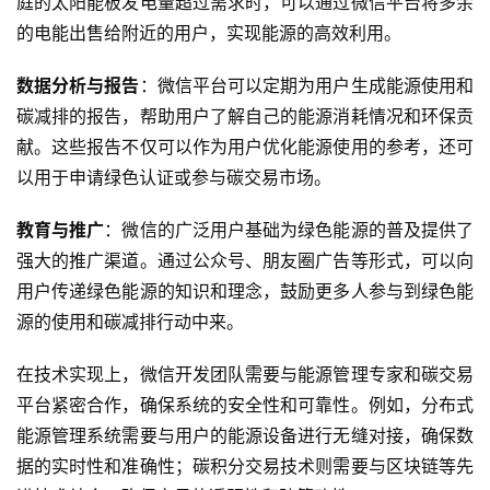
庭的太阳能板发电量超过需求时，可以通过微信平台将多余
务
的电能出售给附近的用户，实现能源的高效利用。
H
数据分析与报告
：微信平台可以定期为用户生成能源使用和
5
碳减排的报告，帮助用户了解自己的能源消耗情况和环保贡
开
献。这些报告不仅可以作为用户优化能源使用的参考，还可
发
以用于申请绿色认证或参与碳交易市场。
微
教育与推广
：微信的广泛用户基础为绿色能源的普及提供了
信
强大的推广渠道。通过公众号、朋友圈广告等形式，可以向
开
用户传递绿色能源的知识和理念，鼓励更多人参与到绿色能
发
源的使用和碳减排行动中来。
小
在技术实现上，微信开发团队需要与能源管理专家和碳交易
程
平台紧密合作，确保系统的安全性和可靠性。例如，分布式
序
开
能源管理系统需要与用户的能源设备进行无缝对接，确保数
发
据的实时性和准确性；碳积分交易技术则需要与区块链等先