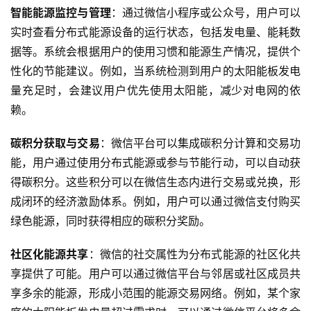
智能能源监控与管理
：通过微信小程序或公众号，用户可以
实时查看分布式能源设备的运行状态，包括发电量、能耗数
据等。系统会根据用户的使用习惯和能源生产情况，提供个
性化的节能建议。例如，当系统检测到用户的太阳能板发电
量充足时，会建议用户优先使用太阳能，减少对电网的依
赖。
首
碳积分获取与交易
：微信平台可以集成碳积分计算和交易功
页
能，用户通过使用分布式能源或参与节能行动，可以自动获
得碳积分。这些积分可以在微信生态内进行交易或兑换，形
关
成闭环的经济激励体系。例如，用户可以通过微信支付购买
于
绿色能源，同时获得相应的碳积分奖励。
案
社区化能源共享
：微信的社交属性为分布式能源的社区化共
例
享提供了可能。用户可以通过微信平台与邻居或社区成员共
享多余的能源，形成小范围的能源交易网络。例如，某个家
服