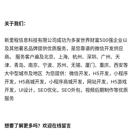
e
o
优
化
关于我们：
数
新里程信息科技有限公司成功为多家世界财富500强企业以
字
及其他著名品牌提供优质服务，是您靠谱的微信开发供应
营
商。 服务客户遍及北京、上海、杭州、深圳、广州、天
销
津、青岛、南京、宁波、苏州、无锡、厦门、重庆、西安等
大中型城市及地区 为您提供：微信开发，H5开发，小程序
A
开发，H5商城开发，小程序商城开发，网站开发，H5游戏
P
开发，UI设计，SEO优化，SEO外包，视频后期制作等优质
P
服务
开
发
短
想要了解更多吗？欢迎在线留言
视