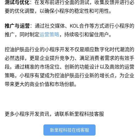
测试与优化
：在发布前进行全面的测试，收集反馈并进行必
微
要的优化调整，以确保小程序的稳定性和可用性。
信
开
推广与运营
：通过社交媒体、KOL合作等方式进行小程序的
发
推广，同时制定
运营策略
，持续吸引和留住用户。
小
控油护肤品行业的小程序开发不仅是顺应数字化时代潮流的
程
必然选择，更是企业提升竞争力、满足消费者需求的有效手
序
段。通过精准的市场定位、创新的功能设计以及高效的运营
开
策略，小程序有望成为控油护肤品行业新的增长点，为企业
发
带来更大的商业价值和市场份额。
网
站
开
更多小程序开发资讯，请联系新里程科技客服
发
新里程科技在线客服
s