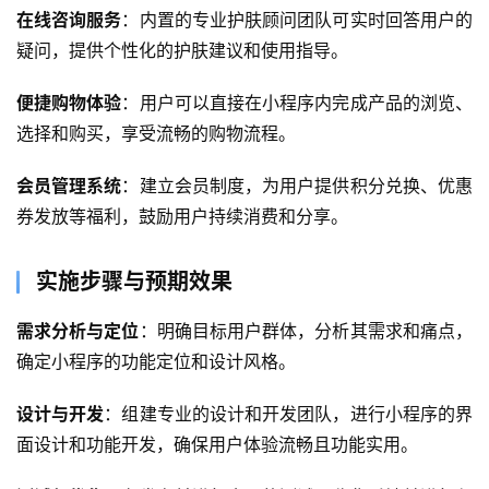
在线咨询服务
：内置的专业护肤顾问团队可实时回答用户的
首
疑问，提供个性化的护肤建议和使用指导。
页
便捷购物体验
：用户可以直接在小程序内完成产品的浏览、
关
选择和购买，享受流畅的购物流程。
于
会员管理系统
：建立会员制度，为用户提供积分兑换、优惠
案
券发放等福利，鼓励用户持续消费和分享。
例
实施步骤与预期效果
服
务
需求分析与定位
：明确目标用户群体，分析其需求和痛点，
确定小程序的功能定位和设计风格。
H
5
设计与开发
：组建专业的设计和开发团队，进行小程序的界
开
面设计和功能开发，确保用户体验流畅且功能实用。
发