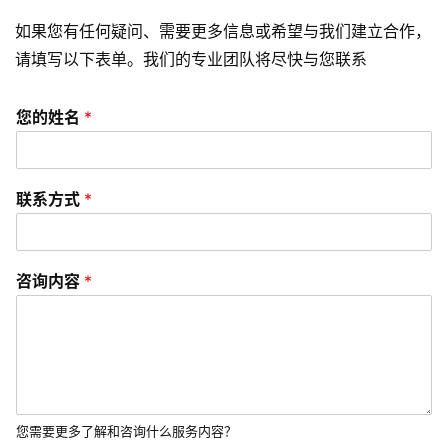
频
如果您有任何疑问、需要更多信息或希望与我们建立合作，
请填写以下表单。我们的专业团队将尽快与您联系
资
讯
分
您的姓名
*
享
常
联系方式
*
见
问
题
咨询内容
*
联
络
您需要更多了解和咨询什么服务内容？