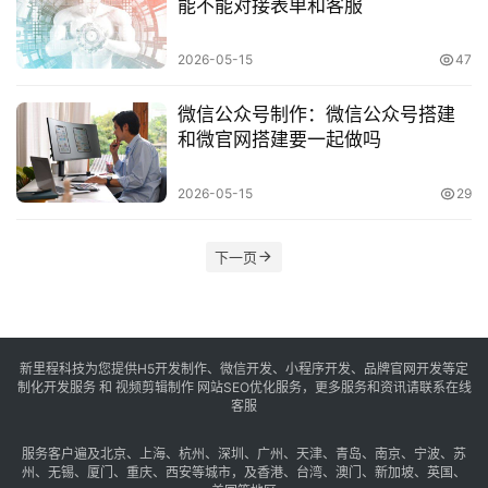
能不能对接表单和客服
享
2026-05-15
47
常
见
微信公众号制作：微信公众号搭建
问
和微官网搭建要一起做吗
题
2026-05-15
29
联
络
下一页
新里程科技为您提供H5开发制作、微信开发、小程序开发、品牌官网开发等定
制化开发服务 和 视频剪辑制作 网站SEO优化服务，更多服务和资讯请联系在线
客服
服务客户遍及
北京
、
上海
、
杭州
、
深圳
、
广州
、
天津
、
青岛
、
南京
、
宁波
、
苏
州
、
无锡
、
厦门
、
重庆
、
西安
等城市，及
香港
、
台湾
、
澳门
、
新加坡
、
英国
、