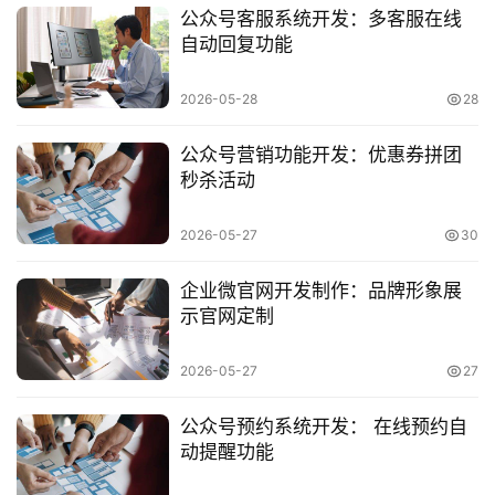
公众号客服系统开发：多客服在线
小
自动回复功能
程
序
2026-05-28
28
开
发
公众号营销功能开发：优惠券拼团
秒杀活动
网
站
2026-05-27
30
开
发
企业微官网开发制作：品牌形象展
示官网定制
s
e
2026-05-27
27
o
优
公众号预约系统开发： 在线预约自
化
动提醒功能